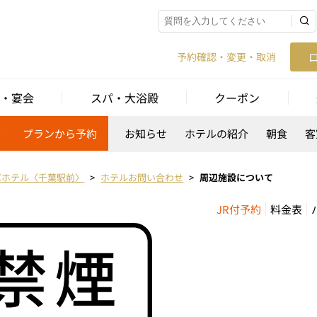
予約確認・変更・取消
・宴会
スパ・大浴殿
クーポン
約
プランから予約
お知らせ
ホテルの紹介
朝食
客
パホテル〈千葉駅前〉
ホテルお問い合わせ
周辺施設について
JR付予約
料金表