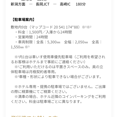
新潟方面
長岡JCT
高崎IC
180分
【駐車場案内】
敷地内9台（マップコード 20 541 174*88）※¹※²
・料金：1,500円／入庫から24時間
・営業時間：24時間
・車両制限：全長：5,300㎜ 全幅：2,050㎜ 全高：
1,550㎜ ※³
※¹内1台は車いす使用車優先駐車場（ご利用を希望され
るお客様はホテルまで事前にご連絡ください）
※²ご利用いただけるのは平置きスペースのみ。奥の立
体駐車場は月極契約者専用。
※³車種・形状により駐車できない場合がございます。
※ホテル専用・提携の駐車場ではございません。ご出庫
の際に精算機にてご精算ください。
※満車の場合、ホテル近隣のコインパーキングをご利用
ください。料金は駐車場ごとに異なります。