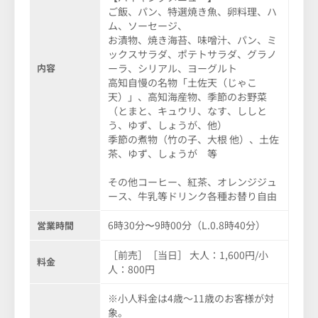
ご飯、パン、特選焼き魚、卵料理、ハ
ム、ソーセージ、
お漬物、焼き海苔、味噌汁、パン、ミ
ックスサラダ、ポテトサラダ、グラノ
内容
ーラ、シリアル、ヨーグルト
高知自慢の名物「土佐天（じゃこ
天）」、高知海産物、季節のお野菜
（とまと、キュウリ、なす、ししと
う、ゆず、しょうが、他）
季節の煮物（竹の子、大根 他）、土佐
茶、ゆず、しょうが 等
その他コーヒー、紅茶、オレンジジュ
ース、牛乳等ドリンク各種お替り自由
6時30分〜9時00分（L.0.8時40分）
営業時間
［前売］［当日］ 大人：1,600円/小
料金
人：800円
※小人料金は4歳～11歳のお客様が対
象。