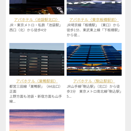
アパホテル〈池袋駅北口〉
アパホテル〈東京板橋駅前〉
JR・東京メトロ・私鉄「池袋駅」
JR埼京線「板橋駅」（東口）から
西口（北）から徒歩4分
徒歩1分、東武東上線「下板橋駅」
から徒...
アパホテル〈巣鴨駅前〉
アパホテル〈駒込駅前〉
都営三田線「巣鴨駅」（A4出口）
JR山手線｢駒込駅｣（北口）から徒
正面
歩3分 東京メトロ南北線｢駒込駅｣
上野方面も池袋・新宿方面も山手
5...
線...