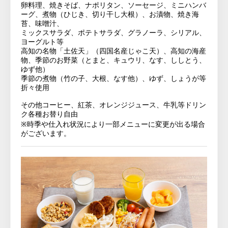
卵料理、
焼きそば、ナポリタン、ソーセージ、ミニハンバ
ーグ、煮物（
ひじき、切り干し大根）、お漬物、焼き海
苔、味噌汁、
ミックスサラダ、ポテトサラダ、グラノーラ、シリアル、
ヨーグル
ト等
高知の名物「土佐天」（四国名産じゃこ天）、高知の海産
物、
季節
のお野菜（とまと、キュウリ、なす、ししとう、
ゆず他）
季節の煮物（竹の子、大根、なす他）、ゆず、しょうが等
折々使用
その他コーヒー、紅茶、オレンジジュース、
牛乳等ドリン
ク各種お替り自由
※
時季や仕入れ状況により一部メニューに変更が出る場合
がございま
す。