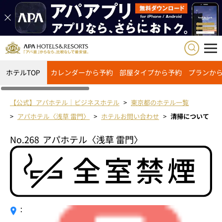
ホテルTOP
カレンダーから予約
部屋タイプから予約
プランか
【公式】アパホテル｜ビジネスホテル
東京都のホテル一覧
アパホテル〈浅草 雷門〉
ホテルお問い合わせ
清掃について
No.268
アパホテル〈浅草 雷門〉
：