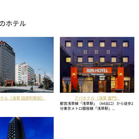
のホテル
テル〈浅草 田原町駅前〉
アパホテル〈浅草 雷門〉
都営浅草線「浅草駅」（A4出口）から徒歩2
分東京メトロ銀座線「浅草駅」...