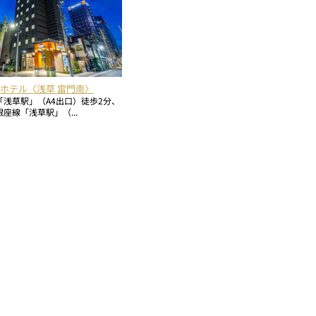
ホテル〈浅草 雷門南〉
「浅草駅」（A4出口）徒歩2分、
座線「浅草駅」（...