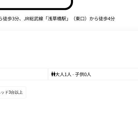
ら徒歩3分、JR総武線「浅草橋駅」（東口）から徒歩4分
大人
1
人 · 子供
0
人
ベッド3台以上