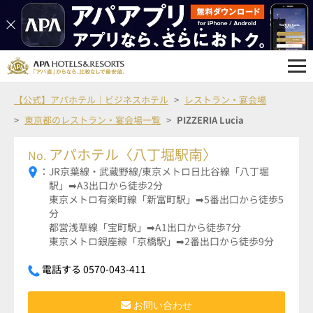
【公式】アパホテル｜ビジネスホテル
レストラン・宴会場
東京都のレストラン・宴会場一覧
PIZZERIA Lucia
アパホテル〈八丁堀駅南〉
No.
：
JR京葉線・武蔵野線/東京メトロ日比谷線「八丁堀
駅」➡A3出口から徒歩2分
東京メトロ有楽町線「新富町駅」➡5番出口から徒歩5
分
都営浅草線「宝町駅」➡A1出口から徒歩7分
東京メトロ銀座線「京橋駅」➡2番出口から徒歩9分
電話する 0570-043-411
お問い合わせ