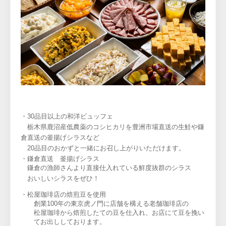
・
30品目以上の和洋ビュッフェ
栃木県鹿沼産低農薬のコシヒカリを豊洲市場直送の生鮭や鎌
倉直送の釜揚げシラスなど
20品目のおかずと一緒にお召し上がりいただけます。
・鎌倉直送 釜揚げシラス
鎌倉の漁師さんより直接仕入れている鮮度抜群のシラス
おいしいシラスをぜひ！
・松屋珈琲店の焙煎豆を使用

　　創業100年の東京虎ノ門に店舗を構える老舗珈琲店の

　　松屋珈琲から焙煎したての豆を仕入れ、お店にて豆を挽い

　　てお出ししております。
