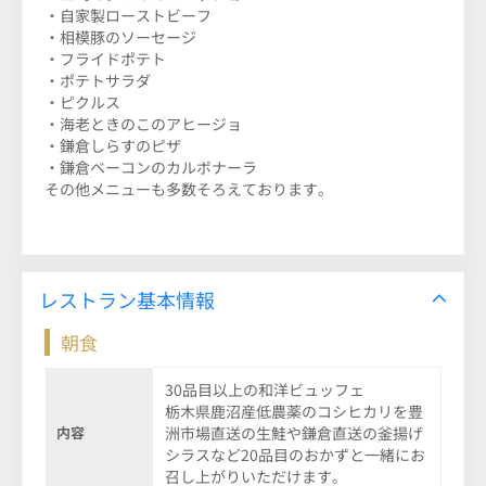
・自家製ローストビーフ
・相模豚のソーセージ
・フライドポテト
・ポテトサラダ
・ピクルス
・海老ときのこのアヒージョ
・鎌倉しらすのピザ
・鎌倉ベーコンのカルボナーラ
その他メニューも多数そろえております。
レストラン基本情報
朝食
30品目以上の和洋ビュッフェ
栃木県鹿沼産低農薬のコシヒカリを豊
内容
洲市場直送の生鮭や鎌倉直送の釜揚げ
シラスなど20品目のおかずと一緒にお
召し上がりいただけます。