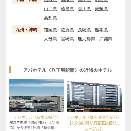
山口県
徳島県
香川県
愛媛県
高知県
九州・沖縄
福岡県
佐賀県
長崎県
熊本県
大分県
宮崎県
鹿児島県
沖縄県
アパホテル〈八丁堀駅南〉の近隣のホテル
アパホテル〈新橋 御成門〉
アパホテル〈銀座 新富町駅前〉
都営三田線「御成門駅」（A4出
【2026年3月18日客室設備リニ
口）から徒歩4分JR「新橋駅」
ューアル】