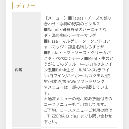
ディナー
【メニュー】■Tapas・チーズの盛り
合わせ・季節の野菜のピクルス
■Salad・鎌倉野菜のバーニャカウ
ダ・温泉卵のシーザーサラダ
■Pizza・マルゲリータ・クワトロフ
ォルマッジ・鎌倉名物しらすピザ
■Pasta・トマトソース・クリームパ
スタ・ペペロンチーノ■Meat・牛のと
うがらしのグリル・牛ほほ肉の赤ワイ
内容
ン煮■Drink生ビール/ギネス/赤ワイ
ン/白ワイン/ハイボール/カクテル/焼
酎/日本酒/果実酒/ソフトドリンク
＊メニューは一部のみ掲載していま
す。
＊通常メニューの他、飲み放題付きの
コースメニューもご用意してます。
ご予約、コースメニューご利用の際は
『PIZZERIA Lucia』までお問い合わせ
下さい。