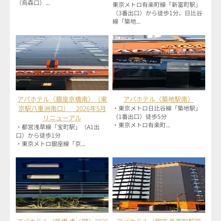
（烏森口）...
東京メトロ有楽町線「新富町駅」
（3番出口）から徒歩1分、日比谷
線「築地...
アパホテル〈銀座京橋南〉（東
アパホテル〈築地駅南〉
京駅八重洲南口） 2026年5月
・東京メトロ日比谷線「築地駅」
（1番出口）徒歩5分
リニューアル
・東京メトロ有楽町...
・都営浅草線「宝町駅」（A1出
口）から徒歩1分
・東京メトロ銀座線「京...