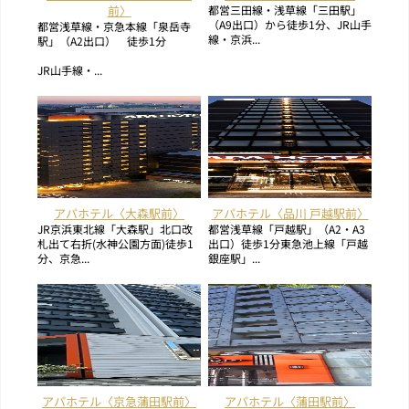
前〉
都営三田線・浅草線「三田駅」
（A9出口）から徒歩1分、JR山手
都営浅草線・京急本線「泉岳寺
線・京浜...
駅」（A2出口） 徒歩1分
JR山手線・...
アパホテル〈大森駅前〉
アパホテル〈品川 戸越駅前〉
JR京浜東北線「大森駅」北口改
都営浅草線「戸越駅」（A2・A3
札出て右折(水神公園方面)徒歩1
出口）徒歩1分東急池上線「戸越
分、京急...
銀座駅」...
アパホテル〈京急蒲田駅前〉
アパホテル〈蒲田駅前〉