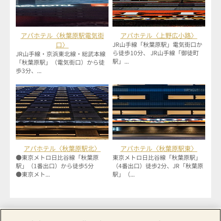
アパホテル〈秋葉原駅電気街
アパホテル〈上野広小路〉
口〉
JR山手線「秋葉原駅」電気街口か
ら徒歩10分、 JR山手線「御徒町
JR山手線・京浜東北線・総武本線
駅」...
「秋葉原駅」（電気街口）から徒
歩3分、...
アパホテル〈秋葉原駅北〉
アパホテル〈秋葉原駅東〉
●東京メトロ日比谷線「秋葉原
東京メトロ日比谷線「秋葉原駅」
駅」（1番出口）から徒歩5分
（4番出口）徒歩2分、JR「秋葉原
●東京メト...
駅」（...