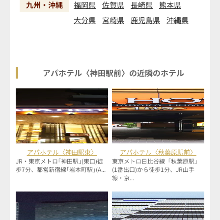
九州・沖縄
福岡県
佐賀県
長崎県
熊本県
大分県
宮崎県
鹿児島県
沖縄県
アパホテル〈神田駅前〉の近隣のホテル
アパホテル〈神田駅東〉
アパホテル〈秋葉原駅前〉
JR・東京メトロ｢神田駅｣(東口)徒
東京メトロ日比谷線「秋葉原駅」
歩7分、都営新宿線｢岩本町駅｣(A...
(1番出口)から徒歩1分、JR山手
線・京...