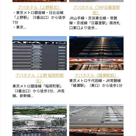
アパホテル〈上野駅北〉
アパホテル〈TKP日暮里駅
・東京メトロ銀座線・日比谷線
前〉
「上野駅」（9番出口）から徒歩
JR山手線・京浜東北線・常磐
7分
線・京成線「日暮里駅」南改札
・東京...
口東口より徒歩...
アパホテル〈上野 稲荷町駅
アパホテル〈綾瀬駅前〉
北〉
東京メトロ千代田線・JR常磐線
「綾瀬駅」（東口）から徒歩1分
東京メトロ銀座線「稲荷町駅」
（3番出口）から徒歩3分、JR各
線、新幹線...