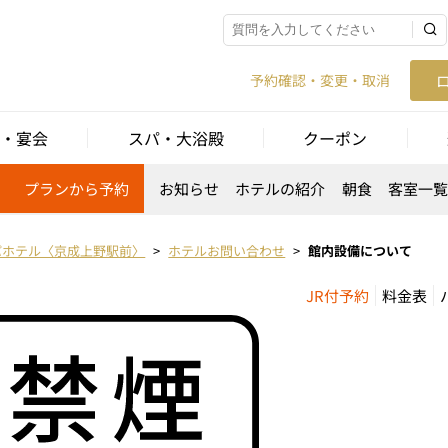
予約確認・変更・取消
・宴会
スパ・大浴殿
クーポン
プランから予約
お知らせ
ホテルの紹介
朝食
客室一
パホテル〈京成上野駅前〉
ホテルお問い合わせ
館内設備について
JR付予約
料金表