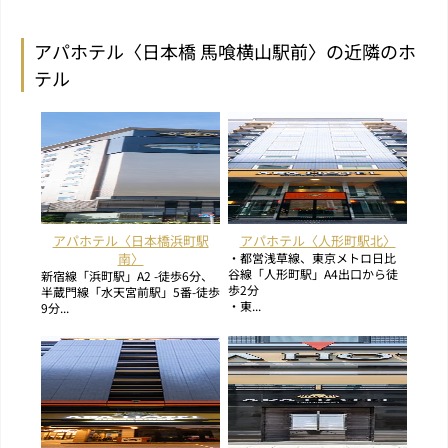
アパホテル〈日本橋 馬喰横山駅前〉の近隣のホ
テル
アパホテル〈日本橋浜町駅
アパホテル〈人形町駅北〉
南〉
・都営浅草線、東京メトロ日比
谷線「人形町駅」A4出口から徒
新宿線「浜町駅」A2 -徒歩6分、
歩2分
半蔵門線「水天宮前駅」5番-徒歩
・東...
9分...