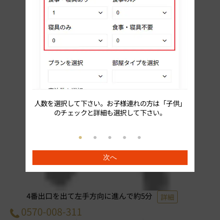
人数を選択して下さい。お子様連れの方は「子供」
続いてプ
のチェックと詳細も選択して下さい。
次へ
4番出口を出て左手方向に進んで約5分
詳細
0570-008-311