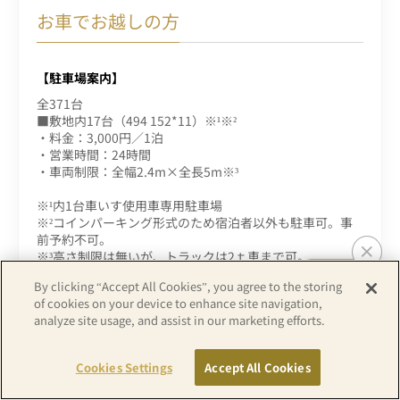
お車でお越しの方
【駐車場案内】
全371台
■敷地内17台（494 152*11）※¹※²
・料金：3,000円／1泊
・営業時間：24時間
・車両制限：全幅2.4m×全長5m※³
※¹内1台車いす使用車専用駐車場
※²コインパーキング形式のため宿泊者以外も駐車可。事
前予約不可。
※³高さ制限は無いが、トラックは2ｔ車まで可。
By clicking “Accept All Cookies”, you agree to the storing
■近隣コインパーキング 4か所354台
of cookies on your device to enhance site navigation,
・徒歩5分 T.N.S高輪2丁目第2 14台
analyze site usage, and assist in our marketing efforts.
・料金：300円/12分（8：00～22：00）※¹※²
100円/60分（22：00～8：00）
1日最大5時間4,000円
カレンダー
部屋タイプ
プラン
Cookies Settings
Accept All Cookies
から予約
から予約
から予約
・営業時間：24時間
・車両制限：全高2.1m×全幅1.9m×全長5m