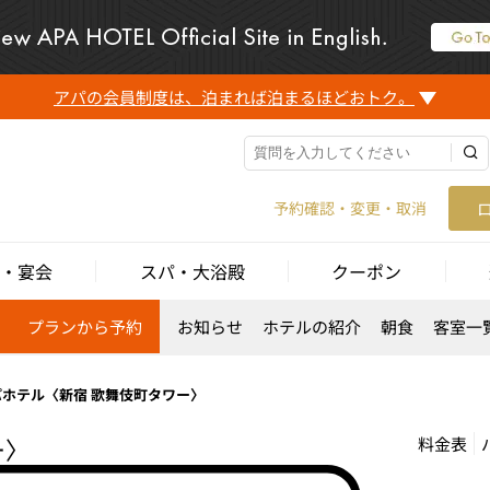
アパの会員制度は、泊まれば泊まるほどおトク。
予約確認・変更・取消
・宴会
スパ・大浴殿
クーポン
プランから予約
お知らせ
ホテルの紹介
朝食
客室一
パホテル〈新宿 歌舞伎町タワー〉
ー〉
料金表