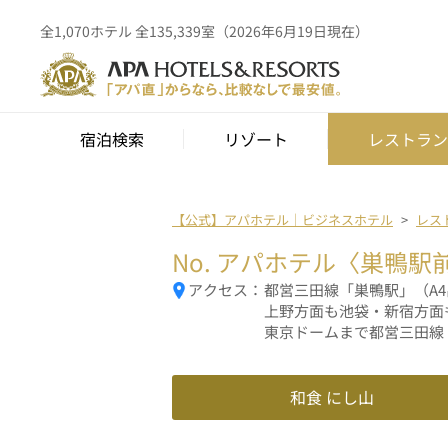
全1,070ホテル 全135,339室（2026年6月19日現在）
宿泊検索
リゾート
レストラン
【公式】アパホテル｜ビジネスホテル
レス
No.
アパホテル〈巣鴨駅
アクセス：
都営三田線「巣鴨駅」（A
上野方面も池袋・新宿方面
東京ドームまで都営三田線
和食 にし山