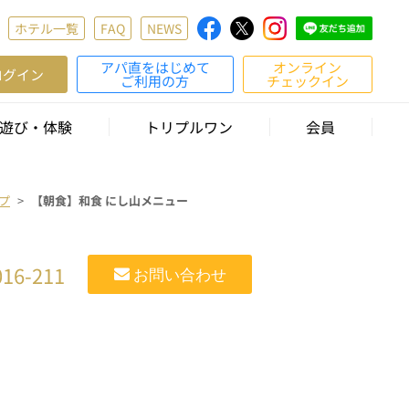
ホテル一覧
FAQ
NEWS
アパ直をはじめて
オンライン
ログイン
ご利用の方
チェックイン
遊び・体験
トリプルワン
会員
プ
【朝食】和食 にし山メニュー
016-211
お問い合わせ