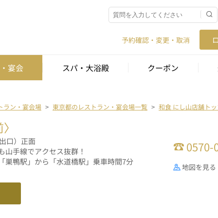
予約確認・変更・取消
・宴会
スパ・大浴殿
クーポン
トラン・宴会場
東京都のレストラン・宴会場一覧
和食 にし山店舗トッ
前〉
4出口）正面
0570-
も山手線でアクセス抜群！
「巣鴨駅」から「水道橋駅」乗車時間7分
地図を見る