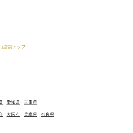
し山店舗トップ
県
愛知県
三重県
府
大阪府
兵庫県
奈良県