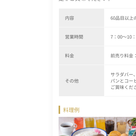
内容
60品目以上
営業時間
7：00～10
料金
前売り料金：
サラダバー
その他
パンとコー
ご賞味くだ
料理例