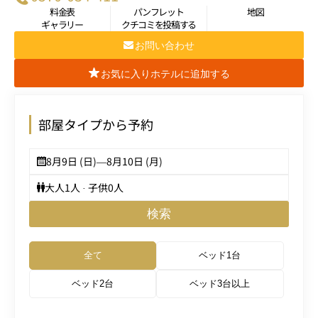
料金表
パンフレット
地図
ギャラリー
クチコミを投稿する
お問い合わせ
お気に入りホテルに追加する
部屋タイプから予約
8月9日 (日)
—
8月10日 (月)
大人
1
人 · 子供
0
人
検索
全て
ベッド1台
ベッド2台
ベッド3台以上