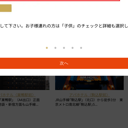
隣のホテル
して下さい。お子様連れの方は「子供」のチェックと詳細も選択
次へ
パホテル〈巣鴨駅前〉
アパホテル〈駒込駅前〉
「巣鴨駅」（A4出口）正面
JR山手線｢駒込駅｣（北口）から徒歩3分 東
袋・新宿方面も山手線...
京メトロ南北線｢駒込駅｣5...