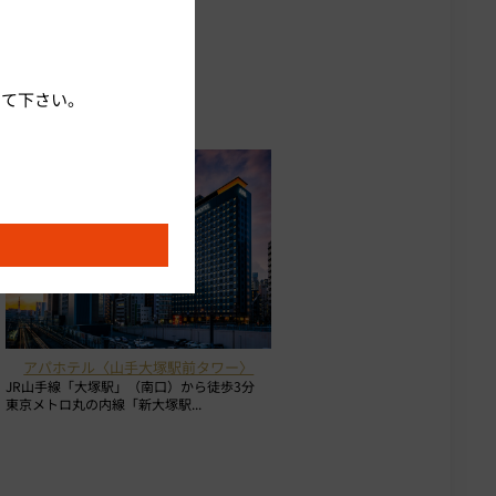
して下さい。
続いてプラン、部屋タイプ、
アパホテル〈山手大塚駅前タワー〉
JR山手線「大塚駅」（南口）から徒歩3分
東京メトロ丸の内線「新大塚駅...