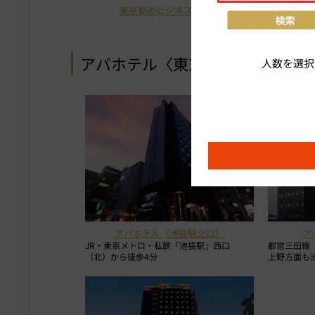
東京都のビジネスホテル
アパホテル〈東京板橋駅前〉の近
人数を選択
アパホテル〈池袋駅北口〉
ア
JR・東京メトロ・私鉄「池袋駅」西口
都営三田線
（北）から徒歩4分
上野方面も池