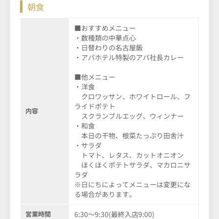
朝食
■おすすめメニュー
・数種類の中華点心
・日替わりの名古屋飯
・アパホテル特製のアパ社長カレー
■他メニュー
・洋食
クロワッサン、ホワイトロール、フ
ライドポテト
内容
スクランブルエッグ、ウィンナー
・和食
本日の干物、根菜たっぷり田舎汁
・サラダ
トマト、レタス、カットオニオン
ほくほくポテトサラダ、マカロニサ
ラダ
※日にちによってメニューは変更にな
る場合があります。
営業時間
6:30～9:30(最終入店9:00)