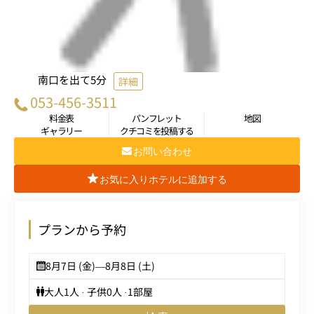
南口を出て5分
詳細
053-456-3511
料金表
パンフレット
地図
ギャラリー
クチコミを投稿する
お問い合わせ
お気に入りホテルに追加する
プランから予約
8月7日 (金)
—
8月8日 (土)
大人
1
人 · 子供
0
人 ·
1
部屋