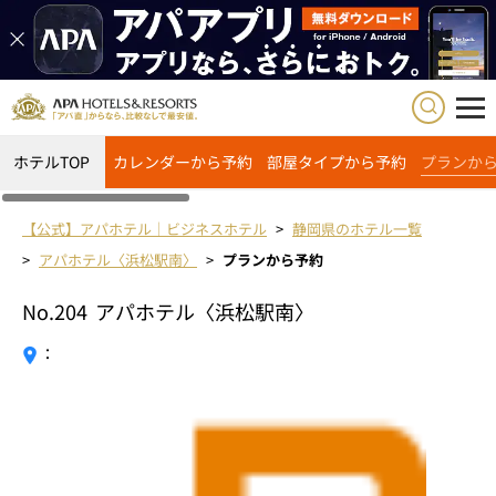
ホテルTOP
カレンダーから予約
部屋タイプから予約
プランか
【公式】アパホテル｜ビジネスホテル
静岡県のホテル一覧
アパホテル〈浜松駅南〉
プランから予約
No.204
アパホテル〈浜松駅南〉
：