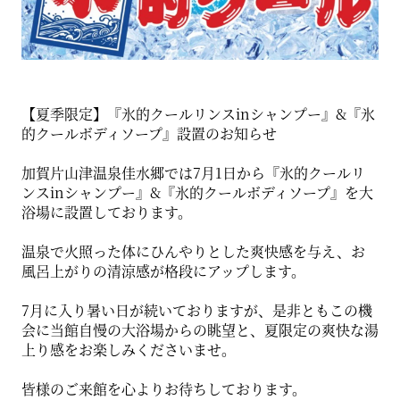
【夏季限定】『氷的クールリンスinシャンプー』&『氷
的クールボディソープ』設置のお知らせ
加賀片山津温泉佳水郷では7月1日から『氷的クールリ
ンスinシャンプー』&『氷的クールボディソープ』を大
浴場に設置しております。
温泉で火照った体にひんやりとした爽快感を与え、お
風呂上がりの清涼感が格段にアップします。
7月に入り暑い日が続いておりますが、是非ともこの機
会に当館自慢の大浴場からの眺望と、夏限定の爽快な湯
上り感をお楽しみくださいませ。
皆様のご来館を心よりお待ちしております。