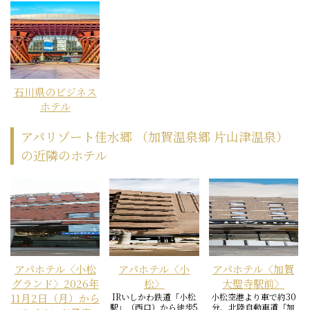
石川県のビジネス
ホテル
アパリゾート佳水郷 （加賀温泉郷 片山津温泉）
の近隣のホテル
アパホテル〈小松
アパホテル〈小
アパホテル〈加賀
グランド〉2026年
松〉
大聖寺駅前〉
11月2日（月）から
IRいしかわ鉄道「小松
小松空港より車で約30
駅」（西口）から徒歩5
分、北陸自動車道「加