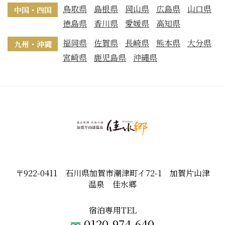
鳥取県
島根県
岡山県
広島県
山口県
中国・四国
徳島県
香川県
愛媛県
高知県
福岡県
佐賀県
長崎県
熊本県
大分県
九州・沖縄
宮崎県
鹿児島県
沖縄県
〒922-0411 石川県加賀市潮津町イ72-1 加賀片山津
温泉 佳水郷
宿泊専用TEL
0120-974-640