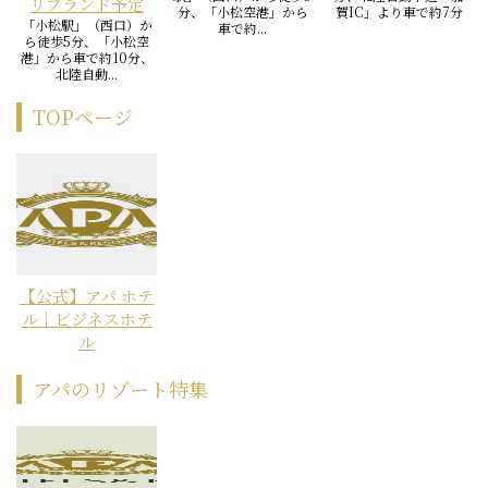
リブランド予定
分、「小松空港」から
賀IC」より車で約7分
「小松駅」（西口）か
車で約...
ら徒歩5分、「小松空
港」から車で約10分、
北陸自動...
TOPページ
【公式】アパ ホテ
ル｜ビジネスホテ
ル
アパのリゾート特集