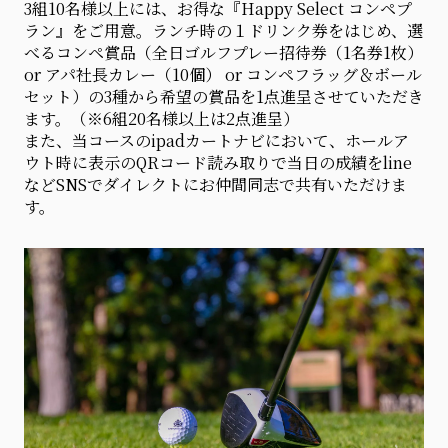
3組10名様以上には、お得な『Happy Select コンペプ
ラン』をご用意。ランチ時の１ドリンク券をはじめ、選
べるコンペ賞品（全日ゴルフプレー招待券（1名券1枚）
or アパ社長カレー（10個） or コンペフラッグ＆ボール
セット）の3種から希望の賞品を1点進呈させていただき
ます。（※6組20名様以上は2点進呈）
また、当コースのipadカートナビにおいて、ホールア
ウト時に表示のQRコード読み取りで当日の成績をline
などSNSでダイレクトにお仲間同志で共有いただけま
す。