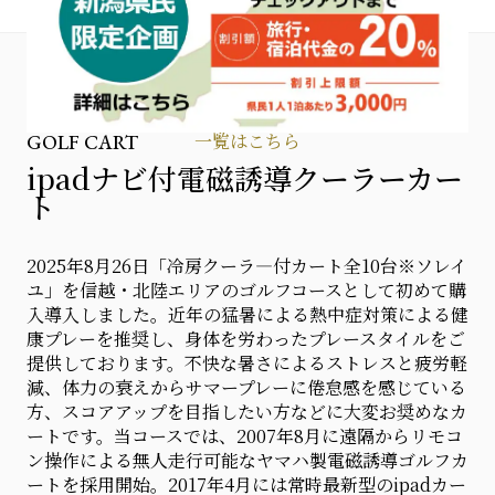
一覧はこちら
GOLF CART
ipadナビ付電磁誘導クーラーカー
ト
2025年8月26日「冷房クーラ―付カート全10台※ソレイ
ユ」を信越・北陸エリアのゴルフコースとして初めて購
入導入しました。近年の猛暑による熱中症対策による健
康プレーを推奨し、身体を労わったプレースタイルをご
提供しております。不快な暑さによるストレスと疲労軽
減、体力の衰えからサマープレーに倦怠感を感じている
方、スコアアップを目指したい方などに大変お奨めなカ
ートです。当コースでは、2007年8月に遠隔からリモコ
ン操作による無人走行可能なヤマハ製電磁誘導ゴルフカ
ートを採用開始。2017年4月には常時最新型のipadカー