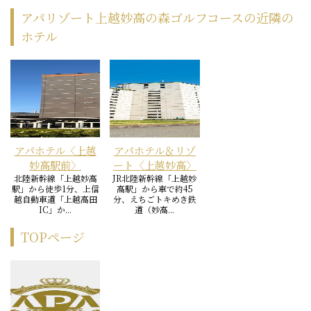
アパリゾート上越妙高の森ゴルフコースの近隣の
ホテル
アパホテル〈上越
アパホテル＆リゾ
妙高駅前〉
ート〈上越妙高〉
北陸新幹線「上越妙高
JR北陸新幹線「上越妙
駅」から徒歩1分、上信
高駅」から車で約45
越自動車道「上越高田
分、えちごトキめき鉄
IC」か...
道（妙高...
TOPページ