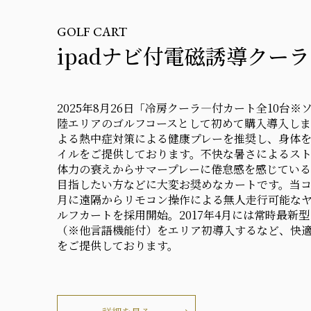
GOLF CART
ipadナビ付電磁誘導クー
2025年8月26日「冷房クーラ―付カート全10台
陸エリアのゴルフコースとして初めて購入導入し
よる熱中症対策による健康プレーを推奨し、身体を
イルをご提供しております。不快な暑さによるス
体力の衰えからサマープレーに倦怠感を感じている
目指したい方などに大変お奨めなカートです。当コー
月に遠隔からリモコン操作による無人走行可能な
ルフカートを採用開始。2017年4月には常時最新型
（※他言語機能付）をエリア初導入するなど、快
をご提供しております。