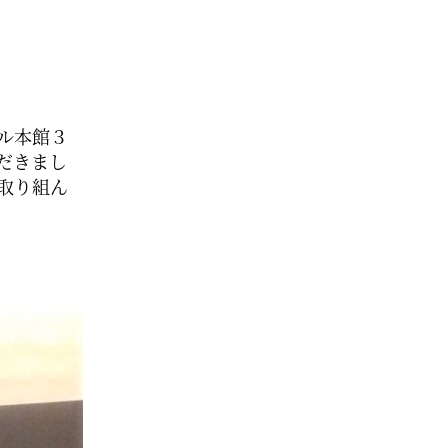
ル本館３
だきまし
取り組ん