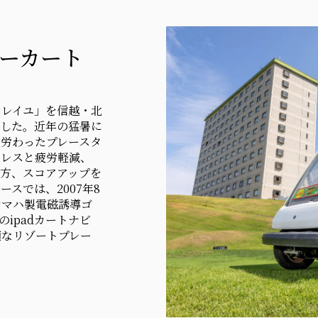
ラーカート
※ソレイユ」を信越・北
ました。近年の猛暑に
労わったプレースタ
トレスと疲労軽減、
方、スコアアップを
スでは、2007年8
ヤマハ製電磁誘導ゴ
のipadカートナビ
適なリゾートプレー