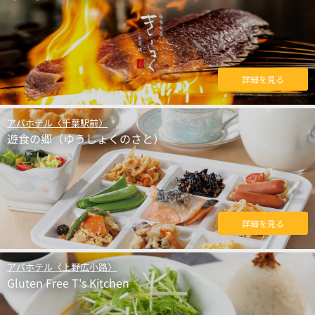
詳細を見る
アパホテル〈千葉駅前〉
遊食の郷（ゆうしょくのさと）
詳細を見る
アパホテル〈上野広小路〉
Gluten Free T's Kitchen