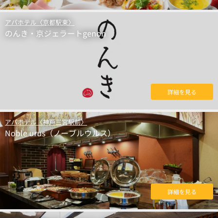
アパホテル〈京都駅東〉
のんき・京ジェラートgenon
詳細を見る
アパホテル〈神戸三宮駅前〉
Noble urus（ノーブルウルス）
詳細を見る