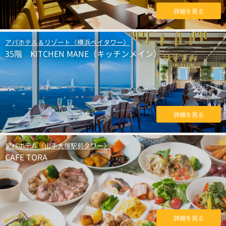
詳細を見る
アパホテル＆リゾート〈横浜ベイタワー〉
35階 KITCHEN MANE（キッチンメイン）
詳細を見る
アパホテル〈山手大塚駅前タワー〉
CAFE TORA
詳細を見る