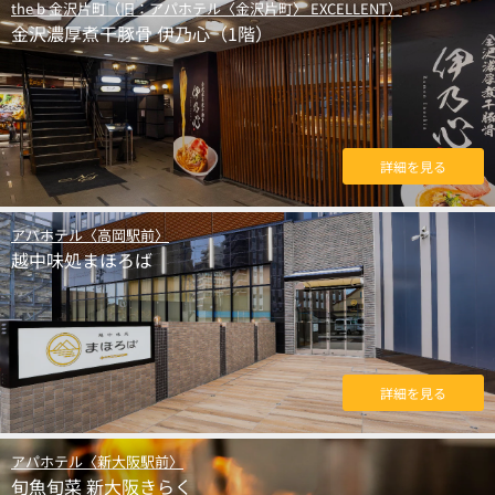
the b 金沢片町（旧：アパホテル〈金沢片町〉 EXCELLENT）
金沢濃厚煮干豚骨 伊乃心（1階）
詳細を見る
アパホテル〈高岡駅前〉
越中味処まほろば
詳細を見る
アパホテル〈新大阪駅前〉
旬魚旬菜 新大阪きらく