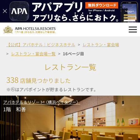
【公式】アパホテル｜ビジネスホテル
レストラン・宴会場
レストラン・宴会場一覧
16ページ目
レストラン一覧
338
店舗見つかりました
※
はアパポイントが貯まるレストランです。
アパホテル＆リゾート〈横浜ベイタワー〉
1階 和善