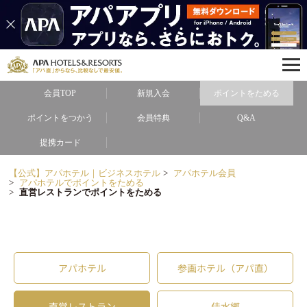
会員TOP
新規入会
ポイントをためる
ポイントをつかう
会員特典
Q&A
提携カード
【公式】アパホテル｜ビジネスホテル
アパホテル会員
アパホテルでポイントをためる
直営レストランでポイントをためる
アパホテル
参画ホテル（アパ直）
直営レストラン
佳水郷