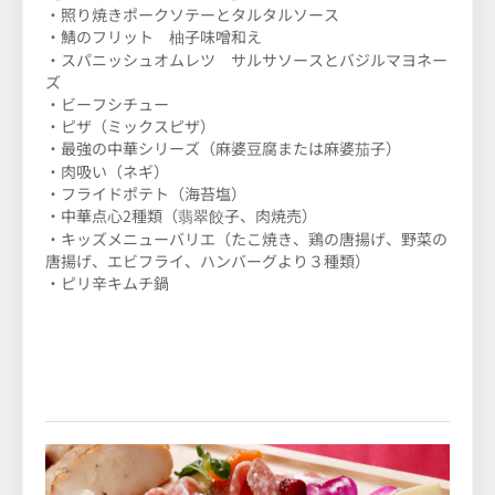
・照り焼きポークソテーとタルタルソース
・鯖のフリット 柚子味噌和え
・スパニッシュオムレツ サルサソースとバジルマヨネー
ズ
・ビーフシチュー
・ピザ（ミックスピザ）
・最強の中華シリーズ（麻婆豆腐または麻婆茄子）
・肉吸い（ネギ）
・フライドポテト（海苔塩）
・中華点心2種類（翡翠餃子、肉焼売）
・キッズメニューバリエ（たこ焼き、鶏の唐揚げ、野菜の
唐揚げ、エビフライ、ハンバーグより３種類）
・ピリ辛キムチ鍋