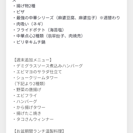
・揚げ物2種
・ピザ
・最強の中華シリーズ（麻婆豆腐、麻婆茄子）※週替わり
・肉吸い（ネギ）
・フライドポテト（海苔塩）
・中華点心2種類（翡翠餃子、肉焼売）
・ピリ辛キムチ鍋
【週末追加メニュー】
・デミグラスソース煮込みハンバーグ
・エビマヨのサラダ仕立て
・シュークリームタワー
（下記より2種類）
・野菜の唐揚げ
・エビフライ
・ハンバーグ
・から揚げタワー
・揚げたこ焼き
・タコさんウィンナー
【お盆期間ランチ温製料理】