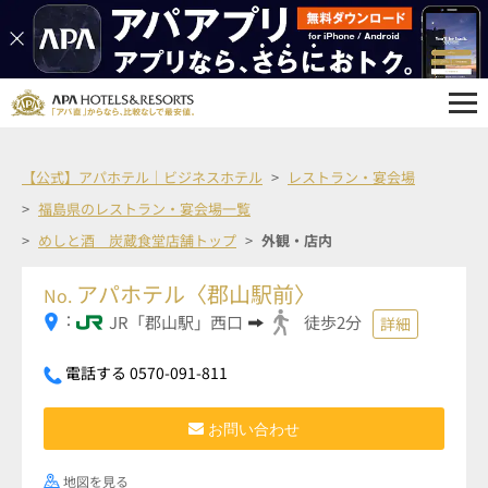
【公式】アパホテル｜ビジネスホテル
レストラン・宴会場
福島県のレストラン・宴会場一覧
めしと酒 炭蔵食堂店舗トップ
外観・店内
アパホテル〈郡山駅前〉
No.
：
JR「郡山駅」西口
徒歩2分
詳細
電話する 0570-091-811
お問い合わせ
地図を見る