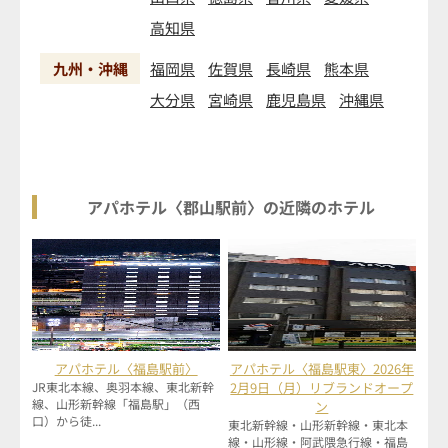
高知県
九州・沖縄
福岡県
佐賀県
長崎県
熊本県
大分県
宮崎県
鹿児島県
沖縄県
アパホテル〈郡山駅前〉の近隣のホテル
アパホテル〈福島駅前〉
アパホテル〈福島駅東〉2026年
JR東北本線、奥羽本線、東北新幹
2月9日（月）リブランドオープ
線、山形新幹線「福島駅」（西
ン
口）から徒...
東北新幹線・山形新幹線・東北本
線・山形線・阿武隈急行線・福島