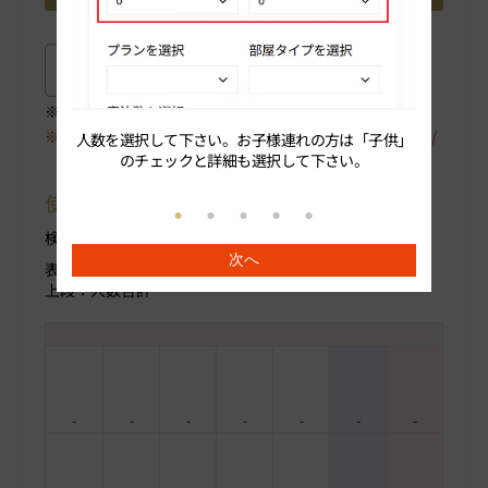
プラン詳細はこちら
ご選択中のプラン詳細がご確認いただけます。
空室が表示されない場合は、〈翌月〉や〈プラン/人数/
人数を選択して下さい。お子様連れの方は「子供」
続いてプ
部屋タイプ〉を変更してください。
のチェックと詳細も選択して下さい。
使用方法について
検索条件を変更する場合部屋人数より変更ください。
次へ
表示料金(税込)
上段：人数合計
-
-
-
-
-
-
-