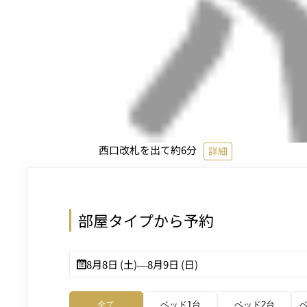
西口改札を出て約6分
詳細
部屋タイプから予約
8月8日 (土)
—
8月9日 (日)
全て
ベッド1台
ベッド2台