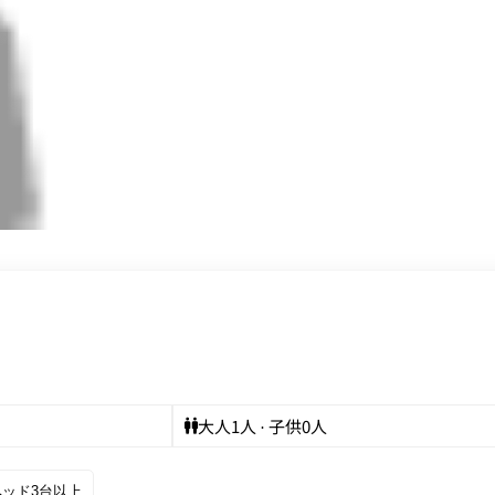
大人
1
人 · 子供
0
人
ベッド3台以上