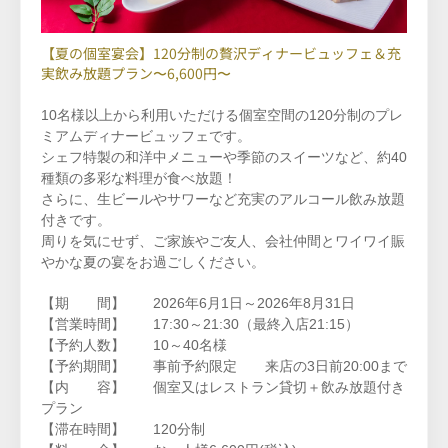
【夏の個室宴会】120分制の贅沢ディナービュッフェ＆充
実飲み放題プラン〜6,600円〜
10名様以上から利用いただける個室空間の120分制のプレ
ミアムディナービュッフェです。
シェフ特製の和洋中メニューや季節のスイーツなど、約40
種類の多彩な料理が食べ放題！
さらに、生ビールやサワーなど充実のアルコール飲み放題
付きです。
周りを気にせず、ご家族やご友人、会社仲間とワイワイ賑
やかな夏の宴をお過ごしください。
【期 間】 2026年6月1日～2026年8月31日
【営業時間】
17:30～21:30（最終入店21:15）
【予約人数】 10～40名様
【予約期間】 事前予約限定 来店の3日前20:00まで
【内 容】 個室又はレストラン貸切＋飲み放題付き
プラン
【滞在時間】 120分制