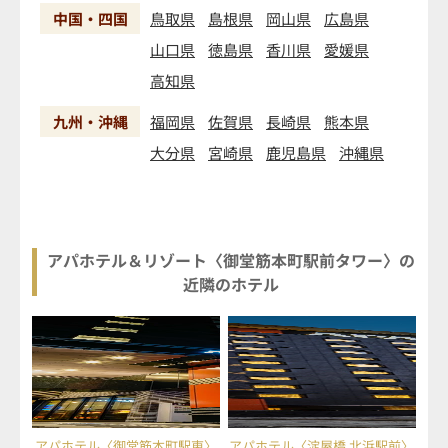
中国・四国
鳥取県
島根県
岡山県
広島県
山口県
徳島県
香川県
愛媛県
高知県
九州・沖縄
福岡県
佐賀県
長崎県
熊本県
大分県
宮崎県
鹿児島県
沖縄県
アパホテル＆リゾート〈御堂筋本町駅前タワー〉の
近隣のホテル
アパホテル〈御堂筋本町駅東〉
アパホテル〈淀屋橋 北浜駅前〉