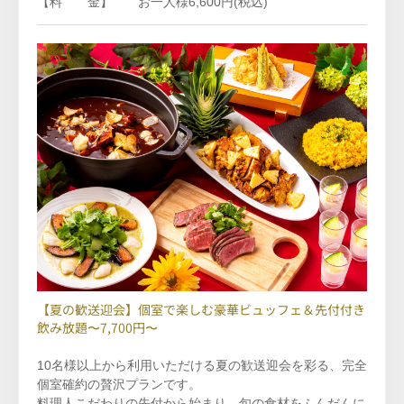
【料 金】 お一人様6,600円(税込)
【夏の歓送迎会】個室で楽しむ豪華ビュッフェ＆先付付き
飲み放題〜7,700円〜
10名様以上から利用いただける夏の歓送迎会を彩る、完全
個室確約の贅沢プランです。
料理人こだわりの先付から始まり、旬の食材をふんだんに