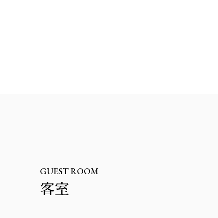
GUEST ROOM
客室