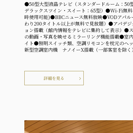
●50型大型液晶テレビ（スタンダードルーム：50
デラックスツイン・スイート：65型）●Wi-Fi無
時使用可能)●BBCニュース無料放映●VODアパ
わり200タイトル以上が無料で見放題）●アパデジ
ョン搭載（館内情報をテレビに集約して表示）●スマ
の動画・写真を映せるミラーリング機能搭載●室
イト●照明スイッチ類、空調リモコンを枕元のヘ
新型空調室内機 ナノイーX搭載（一部客室を除く
詳細を見る