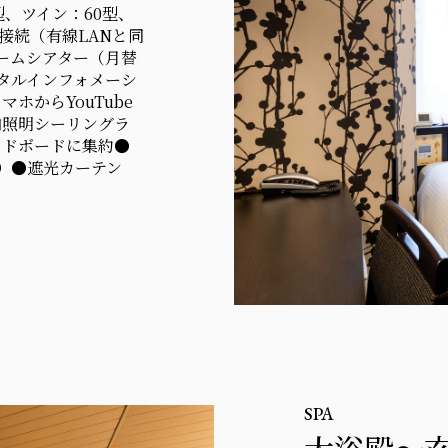
型、ツイン：60型、
料接続（有線LANと同
ルームシアター（月替
タルインフォメーシ
ホからYouTube
内照明シーリングラ
ッドボードに集約●
）●遮光カーテン
SPA