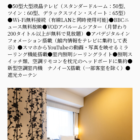
●50型大型液晶テレビ（スタンダードルーム：50型、
ツイン：60型、デラックスツイン・スイート：65型）
●Wi-Fi無料接続（有線LANと同時使用可能)●BBCニ
ュース無料放映●VODアパルームシアター（月替わり
200タイトル以上が無料で見放題）●アパデジタルイン
フォメーション搭載（館内情報をテレビに集約して表
示）●スマホからYouTubeの動画・写真を映せるミラ
ーリング機能搭載●室内照明シーリングライト●照明ス
イッチ類、空調リモコンを枕元のヘッドボードに集約●
新型空調室内機 ナノイーX搭載（一部客室を除く）●
遮光カーテン