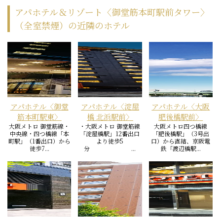
アパホテル＆リゾート〈御堂筋本町駅前タワー〉
（全室禁煙）の近隣のホテル
アパホテル〈御堂
アパホテル〈淀屋
アパホテル〈大阪
筋本町駅東〉
橋 北浜駅前〉
肥後橋駅前〉
大阪メトロ 御堂筋線・
・大阪メトロ 御堂筋線
大阪メトロ四つ橋線
中央線・四つ橋線「本
「淀屋橋駅」12番出口
「肥後橋駅」（3号出
町駅」（1番出口）から
より徒歩5
口）から直結、京阪電
徒歩7...
分 ...
鉄「渡辺橋駅...