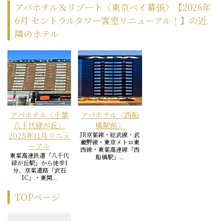
アパホテル＆リゾート〈東京ベイ幕張〉【2026年
6月 セントラルタワー客室リニューアル！】の近
隣のホテル
アパホテル〈千葉
アパホテル〈西船
八千代緑が丘〉
橋駅前〉
2025年11月リニュ
JR京葉線・総武線・武
蔵野線・東京メトロ東
ーアル
西線・東葉高速線「西
東葉高速鉄道「八千代
船橋駅」...
緑が丘駅」から徒歩1
分、京葉道路「武石
IC」・東関...
TOPページ