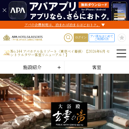
アパの会員制度は、泊まれば泊まるほどおトク。
アパ直をはじめて
ログイン
ご利用の方
No.144 アパホテル＆リゾート〈東京ベイ幕張〉【2026年6月 セ
ントラルタワー客室リニューアル！】
施設紹介
客室