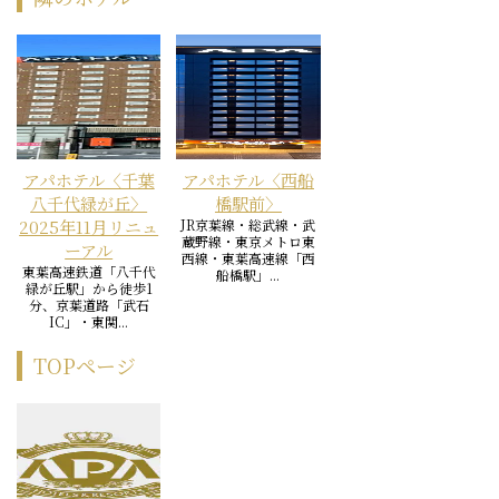
アパホテル〈千葉
アパホテル〈西船
八千代緑が丘〉
橋駅前〉
2025年11月リニュ
JR京葉線・総武線・武
蔵野線・東京メトロ東
ーアル
西線・東葉高速線「西
東葉高速鉄道「八千代
船橋駅」...
緑が丘駅」から徒歩1
分、京葉道路「武石
IC」・東関...
TOPページ