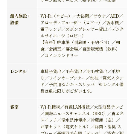
館内施設・
Wi-Fi（ロビー）／大浴殿／サウナ／AED／
設備
アロマディフューザー（ロビー）／製氷機／
電子レンジ／ズボンプレッサー貸出／デジタ
ルサイネージ（ロビー）
【有料】駐車場（到着順・予約不可）／朝
食／会議室／宴会場／自動販売機（飲料）
／コインランドリー
レンタル
車椅子貸出／毛布貸出／羽毛枕貸出／爪切
り／ワインオープンナー／氷枕／電気スタン
ド／子供用ゆかた・スリッパ ※レンタル備
品は数に限りがございます。
客室
Wi-Fi接続／有線LAN接続／大型液晶テレビ
／国際ニュースチャンネル（BBC）／省エネ
スイッチ／温水洗浄便座／冷蔵庫（空）／
お茶セット（電気ケトル）／除菌・消臭 ス
プレー／高級羽毛布団（デュベ）／浴衣／折