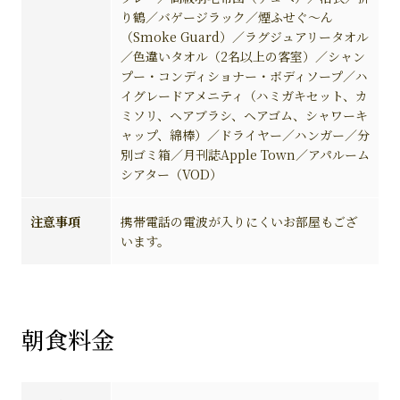
り鶴／バゲージラック／煙ふせぐ～ん
（Smoke Guard）／ラグジュアリータオル
／色違いタオル（2名以上の客室）／シャン
プー・コンディショナー・ボディソープ／ハ
イグレードアメニティ（ハミガキセット、カ
ミソリ、ヘアブラシ、ヘアゴム、シャワーキ
ャップ、綿棒）／ドライヤー／ハンガー／分
別ゴミ箱／月刊誌Apple Town／アパルーム
シアター（VOD）
注意事項
携帯電話の電波が入りにくいお部屋もござ
います。
朝食料金