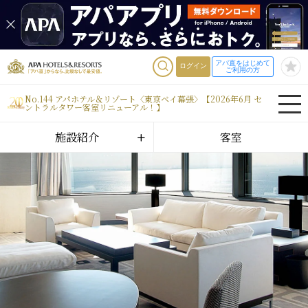
アパ直をはじめて
ログイン
ご利用の方
No.144 アパホテル＆リゾート〈東京ベイ幕張〉【2026年6月 セ
ントラルタワー客室リニューアル！】
施設紹介
客室