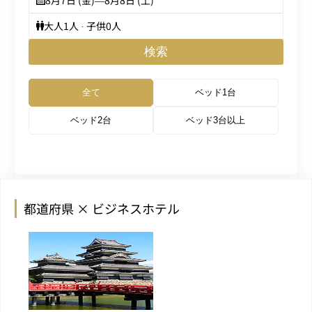
8月7日 (金)
—
8月8日 (土)
大人
1
人 · 子供
0
人
検索
全て
ベッド1台
ベッド2台
ベッド3台以上
都道府県 × ビジネスホテル