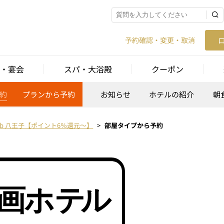
予約確認・変更・取消
・宴会
スパ・大浴殿
クーポン
約
プランから予約
お知らせ
ホテルの紹介
朝
e b 八王子【ポイント6％還元～】
部屋タイプから予約