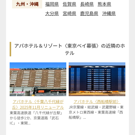
九州・沖縄
福岡県
佐賀県
長崎県
熊本県
大分県
宮崎県
鹿児島県
沖縄県
アパホテル＆リゾート〈東京ベイ幕張〉の近隣のホ
テル
アパホテル〈千葉八千代緑が
アパホテル〈西船橋駅前〉
丘〉2025年11月リニューアル
JR京葉線・総武線・武蔵野線・東
京メトロ東西線・東葉高速線「西
東葉高速鉄道「八千代緑が丘駅」
船橋駅」...
から徒歩1分、京葉道路「武石
IC」・東関...