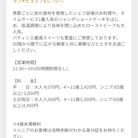
ランチビュッフェについて
季節ごとに旬の食材を使用したシェフ自慢のお料理や、タ
イムサービス1番人気のジャンボショートケーキをはじ
め、低温調理により旨味を閉じ込めたローストビーフも大
人気。
パティシエ厳選スイーツも豊富にご用意しております。
50階から眼下に広がる絶景と共に素敵なひとときをお過ご
しください。
【営業時間】
11:30～14:00(時間制限なし)
【料 金】
平 日：
大人 4,070円、4～11歳 2,420円、シニア(65歳
以上) 3,850
円
土日祝日：大人:5,500円、4～11歳3,300円、シニア(65歳
以上)4,950円
※4歳未満無料
※シニアのお客様は当時年齢がわかる身分証をお持ちくだ
さい。