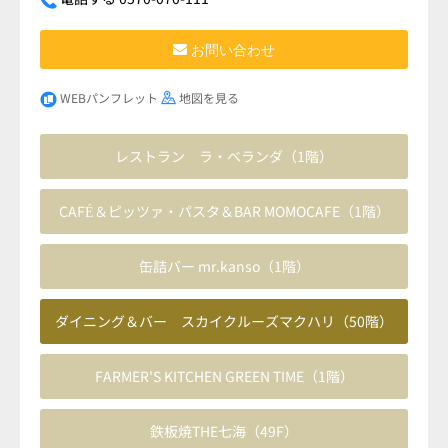
お問い合わせ
WEBパンフレット
地図を見る
レストラン ラ・ベランダ（1階）
CAFÉ＆ピッツァ・パスタ＆BAR MOMOCAFE（1階）
缶詰バー mr.kanso（1階）
ダイニング＆バー スカイクルーズマクハリ（50階）
FARMER'S KITCHEN GREEN TIME（1階）
鉄板焼THE七海（49F）