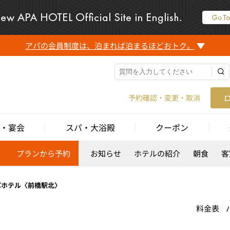
アパの会員制度は、泊まれば泊まるほどおトク。
予約確認・変更・取消
・宴会
スパ・大浴殿
クーポン
約
プランから予約
お知らせ
ホテルの紹介
朝食
客
パホテル〈前橋駅北〉
料金表