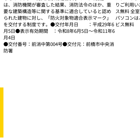
は、消防機関が審査した結果、消防法令のほか、重
りご利用いた
要な建築構造等に関する基準に適合していると認め
ス無料 全
られた建物に対し、「防火対象物適合表示マーク」
パソコンはご
を交付する制度です。●交付年月日 ：平成29年6
ビス無料
月5日●表示有効期間 ：令和8年6月5日～令和11年6
月4日
●交付番号：前消中第004号●交付元：前橋市中央消
防署