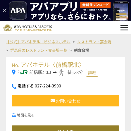
【公式】アパホテル｜ビジネスホテル
レストラン・宴会場
群馬県のレストラン・宴会場一覧
朝食会場
アパホテル〈前橋駅北〉
No.
：
前橋駅北口
徒歩8分
詳細
電話する 027-224-3900
お問い合わせ
地図を見る