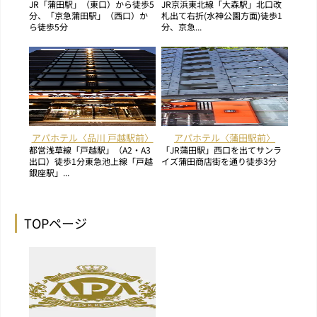
JR「蒲田駅」（東口）から徒歩5
JR京浜東北線「大森駅」北口改
分、「京急蒲田駅」（西口）か
札出て右折(水神公園方面)徒歩1
ら徒歩5分
分、京急...
アパホテル〈品川 戸越駅前〉
アパホテル〈蒲田駅前〉
都営浅草線「戸越駅」（A2・A3
「JR蒲田駅」西口を出てサンラ
出口）徒歩1分東急池上線「戸越
イズ蒲田商店街を通り徒歩3分
銀座駅」...
TOPページ