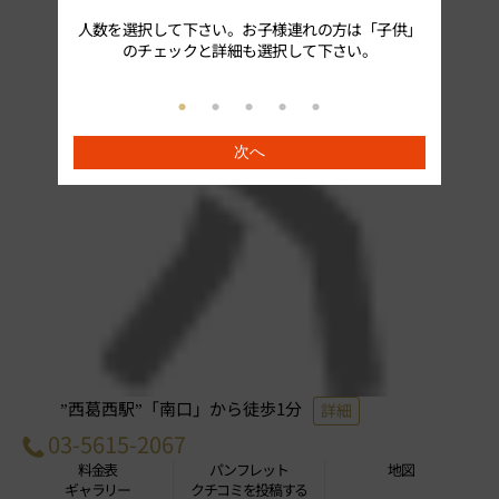
人数を選択して下さい。お子様連れの方は「子供」
続いてプ
のチェックと詳細も選択して下さい。
次へ
”西葛西駅”「南口」から徒歩1分
詳細
03-5615-2067
料金表
パンフレット
地図
ギャラリー
クチコミを投稿する