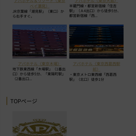
アパホテル＆リゾート〈東京
アパホテル〈東京大島〉
ベイ潮見〉
半蔵門線・都営新宿線「住吉
駅」（Ａ4出口）から徒歩5分、
JR京葉線「潮見駅」（東口）か
都営新宿線「西...
ら右手すぐ。
アパホテル〈東京木場〉
アパホテル〈東京西葛西駅
地下鉄東西線「木場駅」（1番出
前〉
口）から徒歩5分、「東陽町駅」
・東京メトロ東西線「西葛西
（2番出口...
駅」（北口）徒歩1分
TOPページ