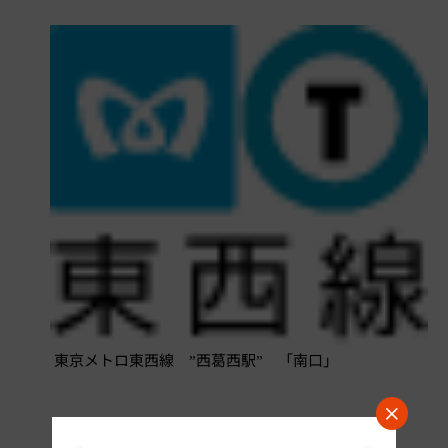
東京メトロ東西線 ”西葛西駅” 「南口」