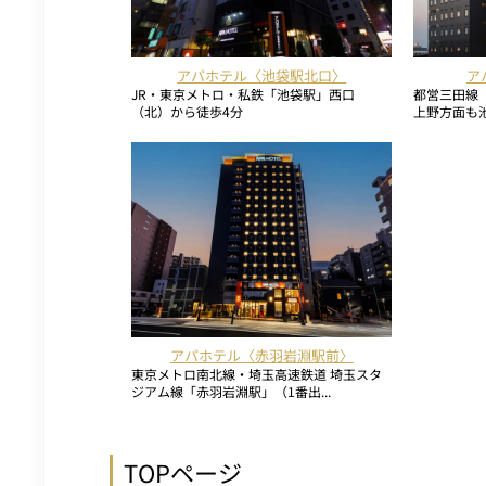
アパホテル〈池袋駅北口〉
ア
JR・東京メトロ・私鉄「池袋駅」西口
都営三田線
（北）から徒歩4分
上野方面も池
アパホテル〈赤羽岩淵駅前〉
東京メトロ南北線・埼玉高速鉄道 埼玉スタ
ジアム線「赤羽岩淵駅」（1番出...
TOPページ