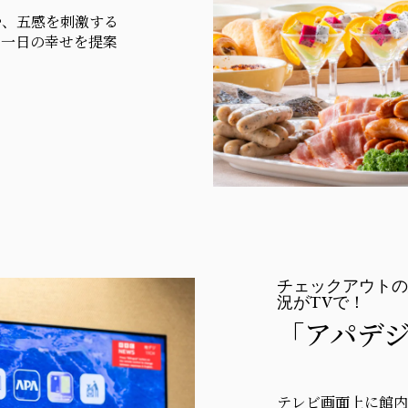
や、五感を刺激する
る一日の幸せを提案
チェックアウトの
況がTVで！
「アパデ
テレビ画面上に館内