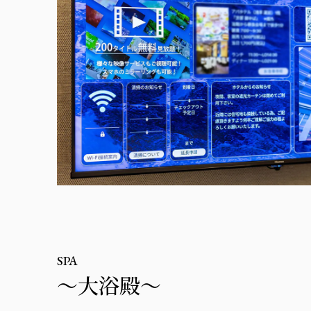
SPA
～大浴殿～