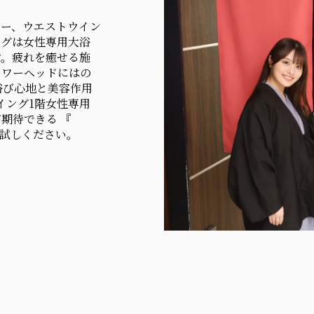
ワー、ウエストウイン
ングは女性専用大浴
す。疲れを癒せる施
ャワーヘッドにはの
浴び心地と美容作用
トウイング1階女性専用
期待できる 『
是非お試しください。