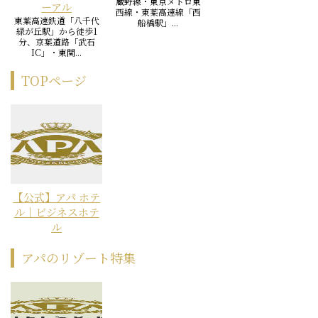
蔵野線・東京メトロ東
ーアル
西線・東葉高速線「西
東葉高速鉄道「八千代
船橋駅」...
緑が丘駅」から徒歩1
分、京葉道路「武石
IC」・東関...
TOPページ
【公式】アパ ホテ
ル｜ビジネスホテ
ル
アパのリゾート特集