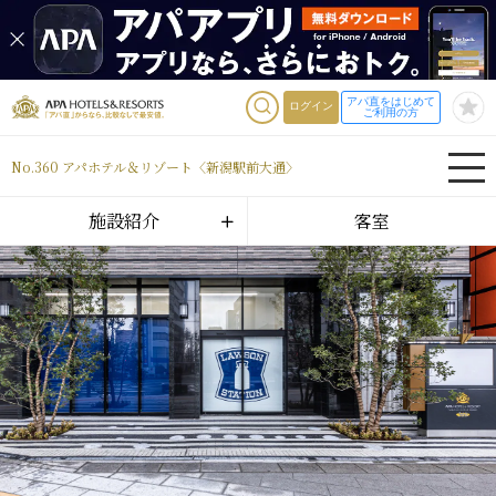
アパ直をはじめて
ログイン
ご利用の方
No.360 アパホテル＆リゾート〈新潟駅前大通〉
施設紹介
客室