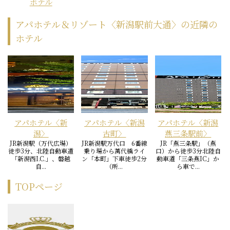
ホテル
アパホテル＆リゾート〈新潟駅前大通〉の近隣の
ホテル
アパホテル〈新
アパホテル〈新潟
アパホテル〈新潟
潟〉
古町〉
燕三条駅前〉
JR新潟駅（万代広場）
JR新潟駅万代口 6番線
JR「燕三条駅」（燕
徒歩3分、北陸自動車道
乗り場から萬代橋ライ
口）から徒歩3分北陸自
「新潟西I.C.」、磐越
ン「本町」下車徒歩2分
動車道「三条燕IC」か
自...
（所...
ら車で...
TOPページ