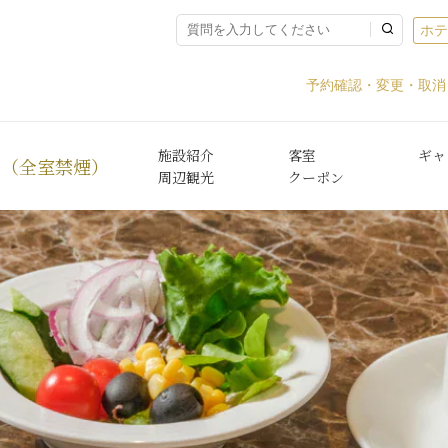
ホ
予約確認・変更・取消
施設紹介
客室
ギャ
〉（全室禁煙）
周辺観光
クーポン