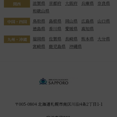
滋賀県
京都府
大阪府
兵庫県
奈良県
関西
和歌山県
鳥取県
島根県
岡山県
広島県
山口県
中国・四国
徳島県
香川県
愛媛県
高知県
福岡県
佐賀県
長崎県
熊本県
大分県
九州・沖縄
宮崎県
鹿児島県
沖縄県
〒005-0804 北海道札幌市南区川沿4条2丁目1-1