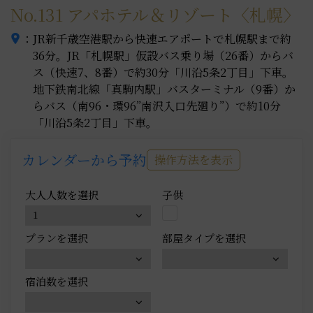
No.131
アパホテル＆リゾート〈札幌〉
：
JR新千歳空港駅から快速エアポートで札幌駅まで約
36分。JR「札幌駅」仮設バス乗り場（26番）からバ
ス（快速7、8番）で約30分「川沿5条2丁目」下車。
地下鉄南北線「真駒内駅」バスターミナル（9番）か
らバス（南96・環96”南沢入口先廻り”）で約10分
「川沿5条2丁目」下車。
カレンダーから予約
操作方法を表示
大人人数を選択
子供
プランを選択
部屋タイプを選択
宿泊数を選択