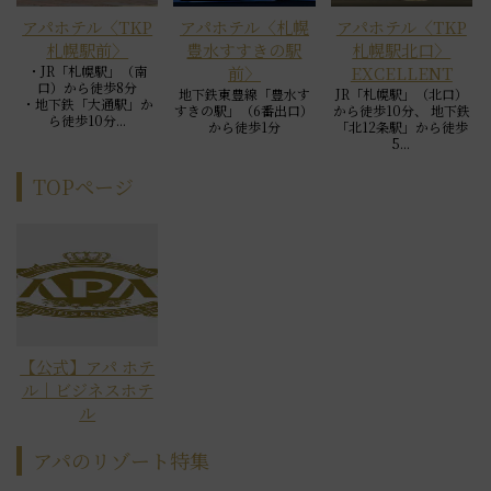
アパホテル〈TKP
アパホテル〈札幌
アパホテル〈TKP
札幌駅前〉
豊水すすきの駅
札幌駅北口〉
・JR「札幌駅」（南
前〉
EXCELLENT
口）から徒歩8分
地下鉄東豊線「豊水す
JR「札幌駅」（北口）
・地下鉄「大通駅」か
すきの駅」（6番出口）
から徒歩10分、 地下鉄
ら徒歩10分...
から徒歩1分
「北12条駅」から徒歩
5...
TOPページ
【公式】アパ ホテ
ル｜ビジネスホテ
ル
アパのリゾート特集