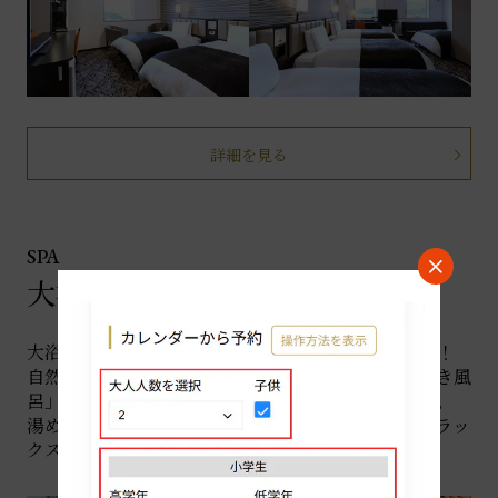
詳細を見る
SPA
大浴殿
大浴殿は全16種の人工温泉とサウナ・露天風呂付き！
自然石のやさしい肌触りがうれしい「天然石くりぬき風
呂」から木のぬくもりが心地よい「木香風呂」まで。
湯めぐりが楽しいバラエティに富んだお風呂で、リラッ
クスタイムをどうぞ。