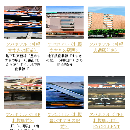
アパホテル〈札幌
アパホテル〈札幌
アパホテル〈札幌
すすきの駅前〉
すすきの駅西〉
大通駅前南〉
地下鉄東豊線「豊水す
地下鉄南北線「すすき
すきの駅」（3番出口）
の駅」（4番出口）から
から左手すぐ、地下鉄
徒歩約5分
南北線「...
アパホテル〈TKP
アパホテル〈札幌
アパホテル〈TKP
札幌駅前〉
豊水すすきの駅
札幌駅北口〉
・JR「札幌駅」（南
前〉
EXCELLENT