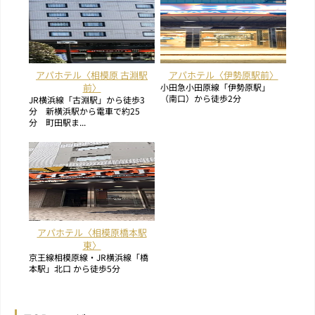
アパホテル〈相模原 古淵駅
アパホテル〈伊勢原駅前〉
前〉
小田急小田原線「伊勢原駅」
（南口）から徒歩2分
JR横浜線「古淵駅」から徒歩3
分 新横浜駅から電車で約25
分 町田駅ま...
アパホテル〈相模原橋本駅
東〉
京王線相模原線・JR横浜線「橋
本駅」北口 から徒歩5分