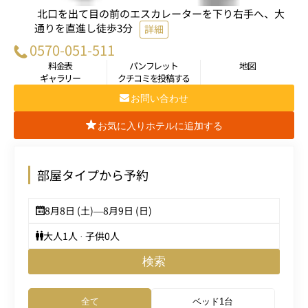
北口を出て目の前のエスカレーターを下り右手へ、大
通りを直進し徒歩3分
詳細
0570-051-511
料金表
パンフレット
地図
ギャラリー
クチコミを投稿する
お問い合わせ
お気に入りホテルに追加する
部屋タイプから予約
8月8日 (土)
—
8月9日 (日)
大人
1
人 · 子供
0
人
検索
全て
ベッド1台