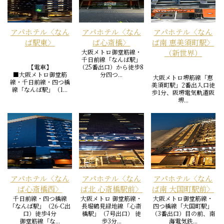
アパホテル〈なん
アパホテル〈なん
アパホテル〈なん
ば駅東〉
ば心斎橋〉
ば南 恵美須町駅〉
大阪メトロ御堂筋線・
（新世界）
千日前線「なんば駅」
【電車】
（25番出口）から徒歩8
■大阪メトロ御堂筋
分四つ...
大阪メトロ堺筋線「恵
線・千日前線・四つ橋
美須町駅」2番出入口徒
線「なんば駅」（1...
歩1分、阪堺電気軌道阪
堺...
アパホテル〈なん
アパホテル〈なん
アパホテル〈なん
ば心斎橋西〉
ば北 心斎橋駅前〉
ば南 大国町駅前〉
千日前線・四つ橋線
大阪メトロ 御堂筋線・
大阪メトロ御堂筋線・
「なんば駅」（26-C出
長堀鶴見緑地線「心斎
四つ橋線「大国町駅」
口）徒歩4分
橋駅」（7号出口） 徒
（3番出口）目の前、南
御堂筋線「な...
歩3分...
海電気鉄...