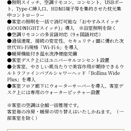
●照明スイッチ、空調リモコン、コンセント、USBポー
ト、Type-C挿入口、HDMI端子等を集約させた枕元集
中コントローラー
●客室の照明を一括で消灯可能な「おやすみスイッチ
(GOODNIGHTスイッチ)」導入 ※浴室照明を除く
●空調リモコンの多言語対応（9ヵ国語対応）
●通信速度、接続の安定性、セキュリティ面に優れた次
世代Wi-Fi規格「Wi-Fi 6」を導入
●暖房機能付き温水洗浄便座完備
●客室デスク上にはユニバーサルコンセント設置
●全客室、やさしい肌当たりで美容作用が期待できるウ
ルトラファインバブルシャワーヘッド「Bollina Wide
Plus」を導入
●客室フロア廊下にウォーターサーバーを導入、客室デ
スク上には専用のウォーターピッチャー設置
※客室の空調は全館一括管理です。
客室毎の冷房・暖房の切り替えはいたしかねます。（一
部客室を除く）