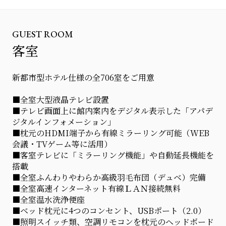
GUEST ROOM
客室
新都市型ホテル仕様の全706室をご用意
■全室大型液晶テレビ設置
■テレビ画面上に館内案内をデジタル表示した「アパデ
ジタルインフォメーション」
■枕元のHDMI端子から有線ミラーリング可能（WEB
会議・TVゲーム等に活用）
■客室テレビに「ミラーリング機能」や自動延長機能を
搭載
■全室ふんわりやわらか高級羽毛布団（デュベ）完備
■全室高速インターネット有線ＬＡＮ接続無料
■全室温水洗浄便座
■ベッド枕元に4つのコンセント、USBポート（2.0）
■照明スイッチ類、空調リモコンを枕元のヘッドボード