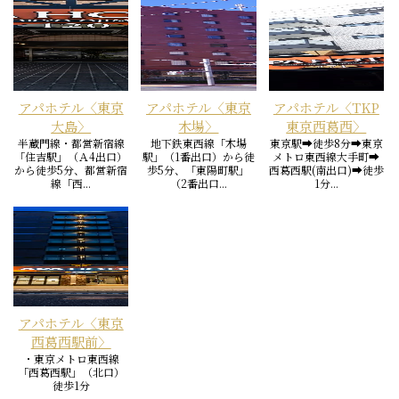
アパホテル〈東京
アパホテル〈東京
アパホテル〈TKP
大島〉
木場〉
東京西葛西〉
半蔵門線・都営新宿線
地下鉄東西線「木場
東京駅➡徒歩8分➡東京
「住吉駅」（Ａ4出口）
駅」（1番出口）から徒
メトロ東西線大手町➡
から徒歩5分、都営新宿
歩5分、「東陽町駅」
西葛西駅(南出口)➡徒歩
線「西...
（2番出口...
1分...
アパホテル〈東京
西葛西駅前〉
・東京メトロ東西線
「西葛西駅」（北口）
徒歩1分